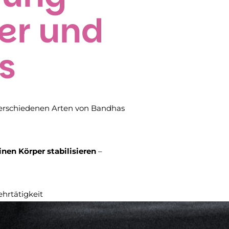
er und
s
dverschiedenen Arten von Bandhas
nen Körper stabilisieren
–
ehrtätigkeit